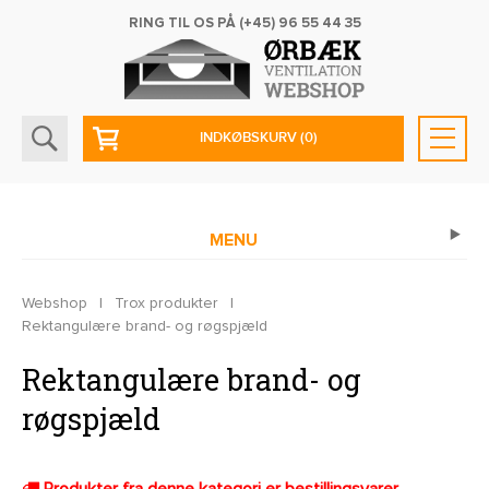
RING TIL OS PÅ
(+45) 96 55 44 35
INDKØBSKURV
(0)
MENU
Webshop
|
Trox produkter
|
Rektangulære brand- og røgspjæld
Rektangulære brand- og
røgspjæld
Produkter fra denne kategori er bestillingsvarer