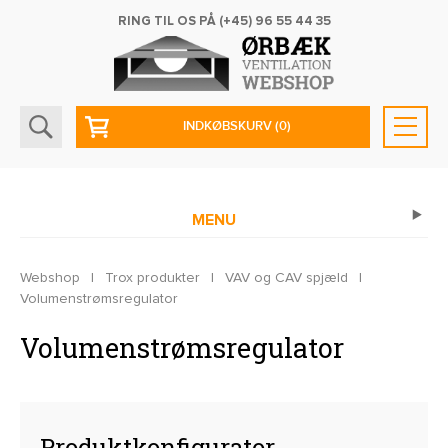
RING TIL OS PÅ
(+45) 96 55 44 35
INDKØBSKURV
(0)
MENU
Webshop
|
Trox produkter
|
VAV og CAV spjæld
|
Volumenstrømsregulator
Volumenstrømsregulator
Produktkonfigurator