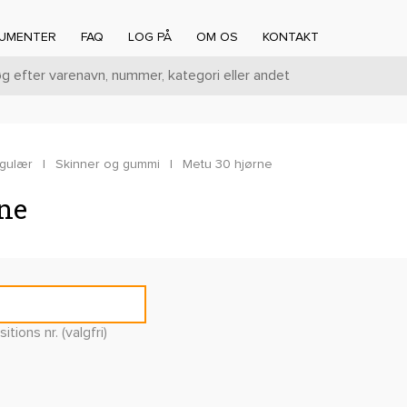
UMENTER
FAQ
LOG PÅ
OM OS
KONTAKT
gulær
|
Skinner og gummi
|
Metu 30 hjørne
ne
itions nr. (valgfri)