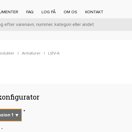
UMENTER
FAQ
LOG PÅ
OM OS
KONTAKT
rodukter
|
Armaturer
|
LØV-A
onfigurator
-