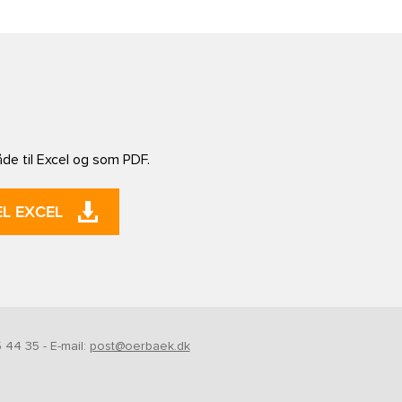
åde til Excel og som PDF.
L EXCEL
 44 35 - E-mail:
post@oerbaek.dk