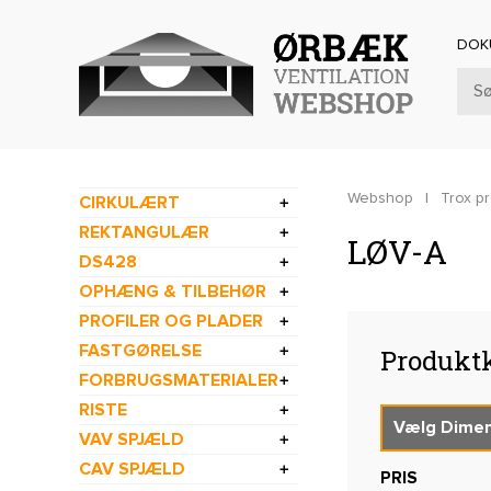
DOK
Webshop
|
Trox p
CIRKULÆRT
REKTANGULÆR
LØV-A
DS428
OPHÆNG & TILBEHØR
PROFILER OG PLADER
FASTGØRELSE
Produktk
FORBRUGSMATERIALER
RISTE
VAV SPJÆLD
CAV SPJÆLD
PRIS