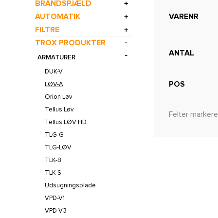
BRANDSPJÆLD
AUTOMATIK
VARENR
FILTRE
TROX PRODUKTER
ANTAL
ARMATURER
DUK-V
POS
LØV-A
Orion Løv
Tellus Løv
Felter markere
Tellus LØV HD
TLG-G
TLG-LØV
TLK-B
TLK-S
Udsugningsplade
VPD-V1
VPD-V3