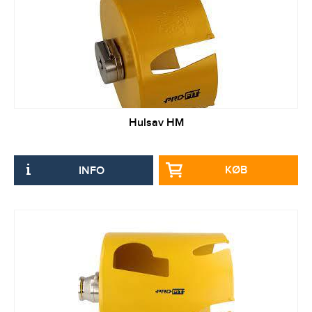
Hulsav HM
KØB
INFO