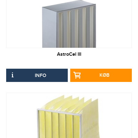
AstroCel III
KØB
INFO