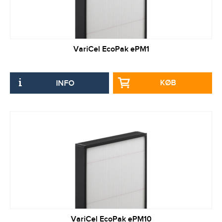
VariCel EcoPak ePM1
KØB
INFO
VariCel EcoPak ePM10