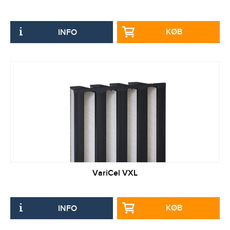
KØB
INFO
VariCel VXL
KØB
INFO