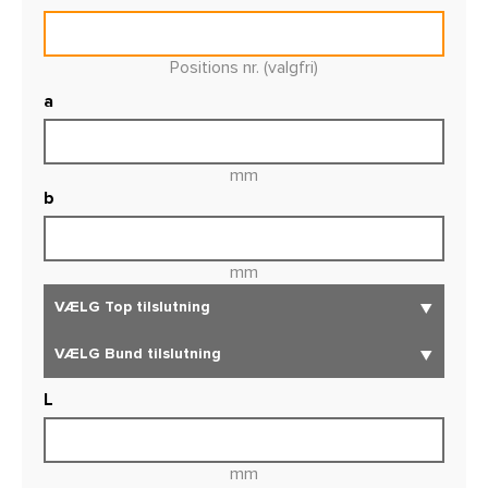
Positions nr. (valgfri)
a
mm
b
mm
L
mm