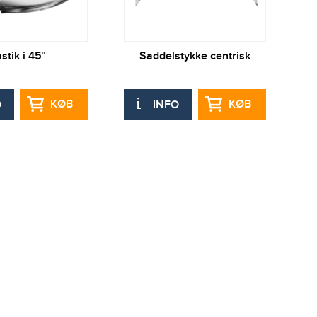
stik i 45°
Saddelstykke centrisk
KØB
KØB
O
INFO