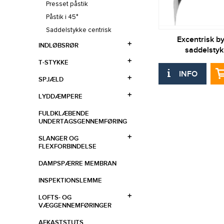
Presset påstik
Påstik i 45°
Saddelstykke centrisk
Excentrisk b
INDLØBSRØR
saddelsty
T-STYKKE
INFO
SPJÆLD
LYDDÆMPERE
FULDKLÆBENDE
UNDERTAGSGENNEMFØRING
SLANGER OG
FLEXFORBINDELSE
DAMPSPÆRRE MEMBRAN
INSPEKTIONSLEMME
LOFTS- OG
VÆGGENNEMFØRINGER
AFKASTSTUTS