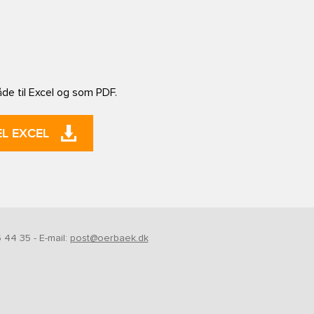
åde til Excel og som PDF.
L EXCEL
 44 35 - E-mail:
post@oerbaek.dk