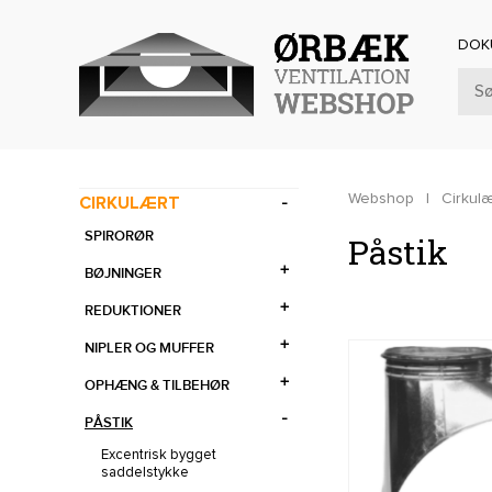
DOK
Webshop
|
Cirkulæ
CIRKULÆRT
SPIRORØR
Påstik
BØJNINGER
REDUKTIONER
NIPLER OG MUFFER
OPHÆNG & TILBEHØR
PÅSTIK
Excentrisk bygget
saddelstykke