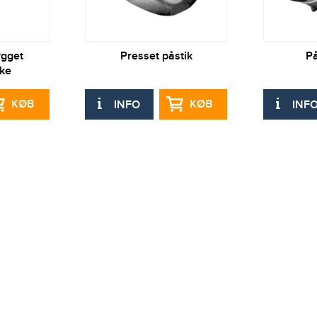
ygget
Presset påstik
På
kke
KØB
KØB
INFO
INF