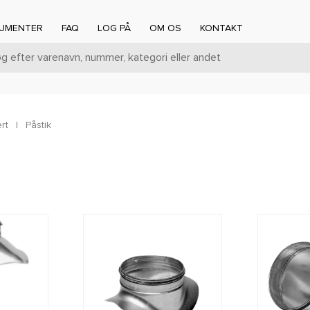
UMENTER
FAQ
LOG PÅ
OM OS
KONTAKT
rt
|
Påstik