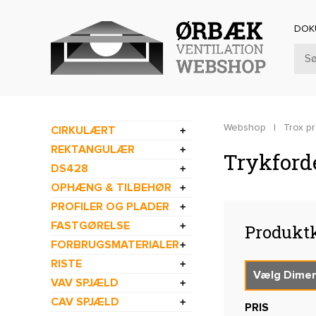
DOK
Webshop
|
Trox p
CIRKULÆRT
REKTANGULÆR
Trykford
DS428
OPHÆNG & TILBEHØR
PROFILER OG PLADER
FASTGØRELSE
Produktk
FORBRUGSMATERIALER
RISTE
VAV SPJÆLD
CAV SPJÆLD
PRIS