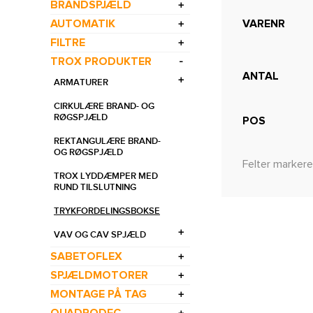
BRANDSPJÆLD
AUTOMATIK
VARENR
FILTRE
TROX PRODUKTER
ANTAL
ARMATURER
CIRKULÆRE BRAND- OG
RØGSPJÆLD
POS
REKTANGULÆRE BRAND-
OG RØGSPJÆLD
Felter markere
TROX LYDDÆMPER MED
RUND TILSLUTNING
TRYKFORDELINGSBOKSE
VAV OG CAV SPJÆLD
SABETOFLEX
SPJÆLDMOTORER
MONTAGE PÅ TAG
QUADRODEC