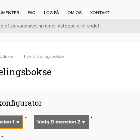
UMENTER
FAQ
LOG PÅ
OM OS
KONTAKT
rodukter
|
Trykfordelingsbokse
elingsbokse
onfigurator
-