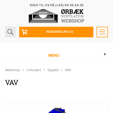
RING TIL OS PÅ
(+45) 96 55 44 35
INDKØBSKURV
(0)
MENU
Webshop
|
Cirkulært
|
Spjæld
|
VAV
VAV