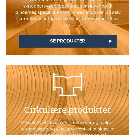
skræddersyede produkter, som lever op til
kundernes specifikke krav. I vores shop kan du selv
skræddersy netop de komponenter du har behov
for.
SE PRODUKTER
Cirkulære produkter
Ørbæk Ventilation A/S producerer og sælger
rektangulære og cirkulære ventilationskanaler