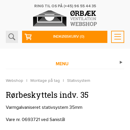
RING TIL OS PÅ
(+45) 96 55 44 35
INDKØBSKURV
(0)
MENU
Webshop
|
Montage på tag
|
Stativsystem
Rørbeskyttels indv. 35
Varmgalvaniseret stativsystem 35mm
Vare nr. 0693721 ved Sanistål