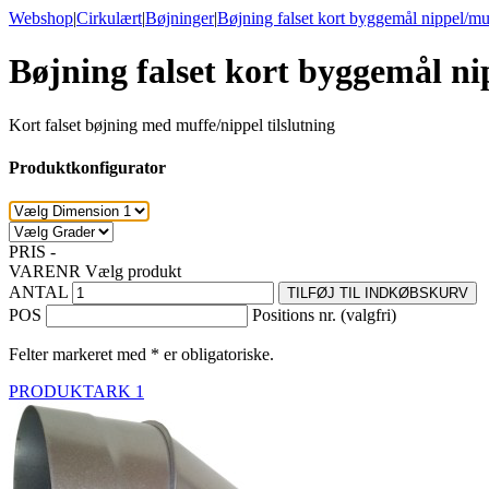
Webshop
|
Cirkulært
|
Bøjninger
|
Bøjning falset kort byggemål nippel/mu
Bøjning falset kort byggemål ni
Kort falset bøjning med muffe/nippel tilslutning
Produktkonfigurator
PRIS
-
VARENR
Vælg produkt
ANTAL
TILFØJ TIL INDKØBSKURV
POS
Positions nr. (valgfri)
Felter markeret med * er obligatoriske.
PRODUKTARK 1