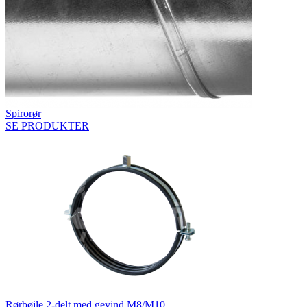
Spirorør
SE PRODUKTER
Rørbøjle 2-delt med gevind M8/M10